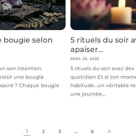
 bougie selon
5 rituels du soir
apaiser...
APRIL 20, 2026
on son intention
5 rituels du soir avec de
hoisir une bougie
quotidien Et si ton mom
 sacré ? Chaque bougie
habitude…un véritable r
une journée...
1
…
2
3
6