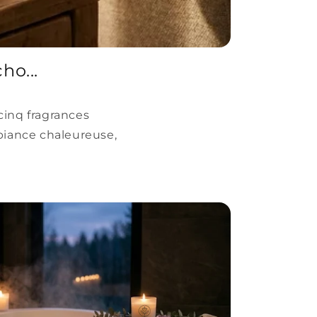
ho...
cinq fragrances
biance chaleureuse,