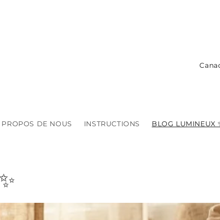
C
o
u
n
t
 PROPOS DE NOUS
INSTRUCTIONS
BLOG LUMINEUX 
r
y
/
 ✨
r
e
g