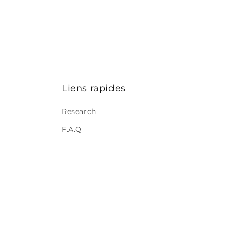
Liens rapides
Research
F.A.Q