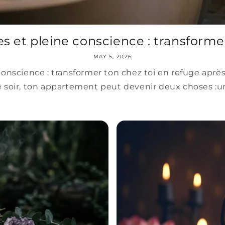
s et pleine conscience : transformer 
MAY 5, 2026
onscience : transformer ton chez toi en refuge après
le soir, ton appartement peut devenir deux choses :un